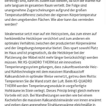
befestigt sind, kann es zudem kalt bleiben, da sich die Wärme nur
sehr langsam im gesamten Raum verteilt. Die Folge sind
unangenehme Zugerscheinungen aufgrund der großen
Temperaturdifferenz zwischen der eigenen Körpertemperatur
und den umgebenden Flächen. Wie aber kann das vermieden
werden?
Idealerweise setzt man auf ein Heizsystem, das zum einen auf
herkömmliche Heizkörper verzichtet und zum anderen ein
optimales Verhältnis zwischen der produzierten Körperwärme
und der Umgebungstemperatur bietet. Dies spart sowohl Platz
im Haus und ist pragmatisch, da die Heizkörper bei der
Platzierung der Möbel nicht mehr länger berücksichtigt werden
müssen. Mit KS-QUADRO THERM ist ein innovatives
Temperierungssystem gelungen, dass zukunftsweisende Heiz-
und Kühltechnologie mit dem massiven Wandbaustoff
Kalksandstein in optimaler Weise vernetzt, getreu dem Motto:
Temperieren Sie die Wand statt der Luft. Beim KS-QUADRO
THERM werden Temperierungsmodule in vorgefertigte
Hohlräume im Stein verlegt. Dieses Prinzip bringt gleich mehrere
Vorteile mit sich. Bei Wandheizungen werden wie bei einem
Kachelofen die massiven Kalksandsteinwände von innen erwärmt
und geben dann angenehme Strahlungswärme gleichmäßig in