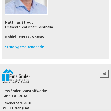
Matthias Strodt
Emsland / Grafschaft Bentheim
Mobiel
+49 172 5236851
strodt@emslaender.de
Emsländer Baustoffwerke
GmbH & Co. KG
Rakener Straße 18
49733 Haren (Ems)