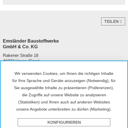
TEILEN
Emsländer Baustoffwerke
GmbH & Co. KG
Rakener Straße 18
49733 Haren (Ems)
Tel. +49 5932 7271-0
Wir verwenden Cookies, um Ihnen die richtigen Inhalte
kontakt@emslaender.de
für Ihre Sprache und Geräte anzuzeigen (Notwendig), für
www.emslaender.de
Sie ausgewählte Inhalte zu präsentieren (Präferenzen),
die Zugriffe auf unsere Website zu analysieren
(Statistiken) und Ihnen auch auf anderen Websites
unsere Angebote unterbreiten zu dürfen (Marketing).
AGB
Datenschutz
Sitemap
Impressum
Cookie-Einstellungen
Hinweisgeber
KONFIGURIEREN