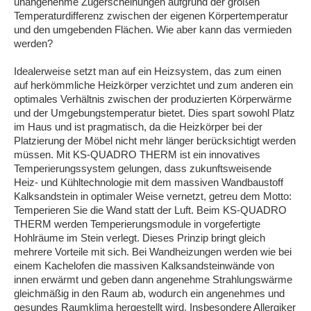
unangenehme Zugerscheinungen aufgrund der großen
Temperaturdifferenz zwischen der eigenen Körpertemperatur
und den umgebenden Flächen. Wie aber kann das vermieden
werden?
Idealerweise setzt man auf ein Heizsystem, das zum einen
auf herkömmliche Heizkörper verzichtet und zum anderen ein
optimales Verhältnis zwischen der produzierten Körperwärme
und der Umgebungstemperatur bietet. Dies spart sowohl Platz
im Haus und ist pragmatisch, da die Heizkörper bei der
Platzierung der Möbel nicht mehr länger berücksichtigt werden
müssen. Mit KS-QUADRO THERM ist ein innovatives
Temperierungssystem gelungen, dass zukunftsweisende
Heiz- und Kühltechnologie mit dem massiven Wandbaustoff
Kalksandstein in optimaler Weise vernetzt, getreu dem Motto:
Temperieren Sie die Wand statt der Luft. Beim KS-QUADRO
THERM werden Temperierungsmodule in vorgefertigte
Hohlräume im Stein verlegt. Dieses Prinzip bringt gleich
mehrere Vorteile mit sich. Bei Wandheizungen werden wie bei
einem Kachelofen die massiven Kalksandsteinwände von
innen erwärmt und geben dann angenehme Strahlungswärme
gleichmäßig in den Raum ab, wodurch ein angenehmes und
gesundes Raumklima hergestellt wird. Insbesondere Allergiker