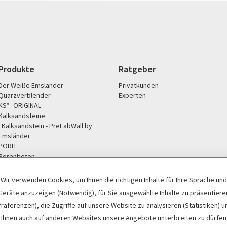
Produkte
Ratgeber
Der Weiße Emsländer
Privatkunden
Quarzverblender
Experten
KS*- ORIGINAL
Kalksandsteine
Kalksandstein - PreFabWall by
Emsländer
PORIT
Porenbeton
Unternehmen
Service
Wir verwenden Cookies, um Ihnen die richtigen Inhalte für Ihre Sprache und
Unsere Philosophie
Broschüren / Downloads
Geräte anzuzeigen (Notwendig), für Sie ausgewählte Inhalte zu präsentiere
Soziales Engagement
Büro- und Servicezeiten
Präferenzen), die Zugriffe auf unsere Website zu analysieren (Statistiken) u
Historisches
Händlersuche
Ihnen auch auf anderen Websites unsere Angebote unterbreiten zu dürfen
DoP / Leistungserklärung