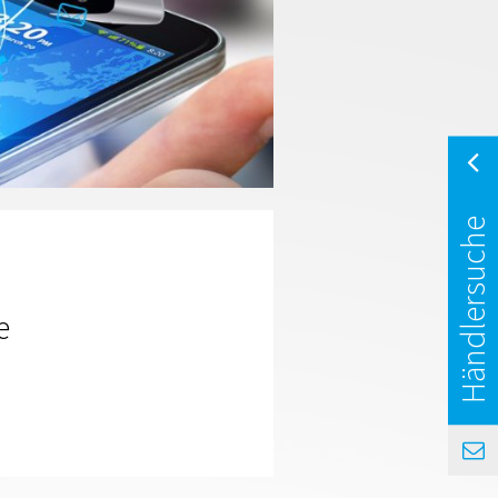
Händlersuche
e