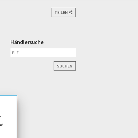
TEILEN
Händlersuche
SUCHEN
n
nd