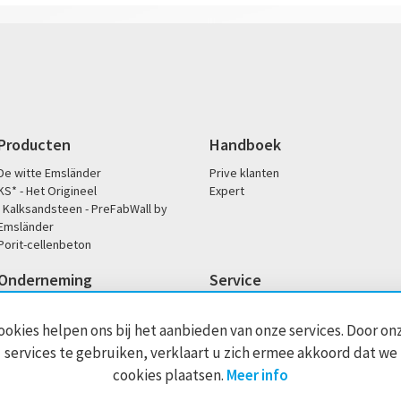
Producten
Handboek
De witte Emsländer
Prive klanten
KS* - Het Origineel
Expert
Kalksandsteen - PreFabWall by
Emsländer
Porit-cellenbeton
Onderneming
Service
Onze filosofie
Downloads
Sociale betrokkenheid
Kantoor- en servicetijden
ookies helpen ons bij het aanbieden van onze services. Door on
Historie
Handelaren zoeken
services te gebruiken, verklaart u zich ermee akkoord dat we
Dop / prestatieverklaringen
cookies plaatsen.
Meer info
mpressum
Cookie-instellingen