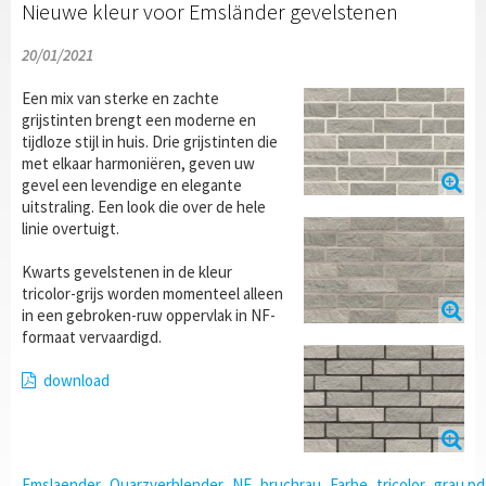
Nieuwe kleur voor Emsländer gevelstenen
20/01/2021
Een mix van sterke en zachte
grijstinten brengt een moderne en
tijdloze stijl in huis. Drie grijstinten die
met elkaar harmoniëren, geven uw
gevel een levendige en elegante
uitstraling. Een look die over de hele
linie overtuigt.
Kwarts gevelstenen in de kleur
tricolor-grijs worden momenteel alleen
in een gebroken-ruw oppervlak in NF-
formaat vervaardigd.
download
Emslaender_Quarzverblender_NF_bruchrau_Farbe_tricolor_grau.pd