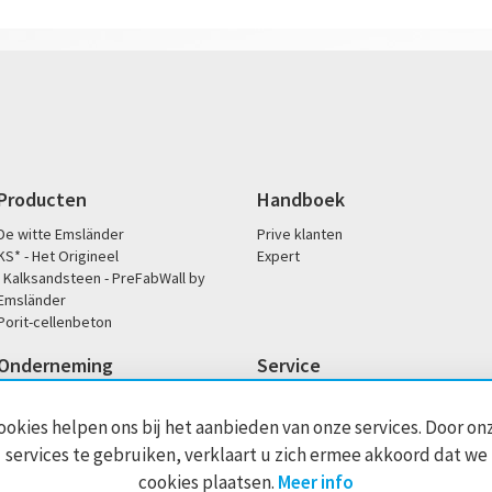
Producten
Handboek
De witte Emsländer
Prive klanten
KS* - Het Origineel
Expert
Kalksandsteen - PreFabWall by
Emsländer
Porit-cellenbeton
Onderneming
Service
Onze filosofie
Downloads
Sociale betrokkenheid
Kantoor- en servicetijden
ookies helpen ons bij het aanbieden van onze services. Door on
Historie
Handelaren zoeken
services te gebruiken, verklaart u zich ermee akkoord dat we
Dop / prestatieverklaringen
cookies plaatsen.
Meer info