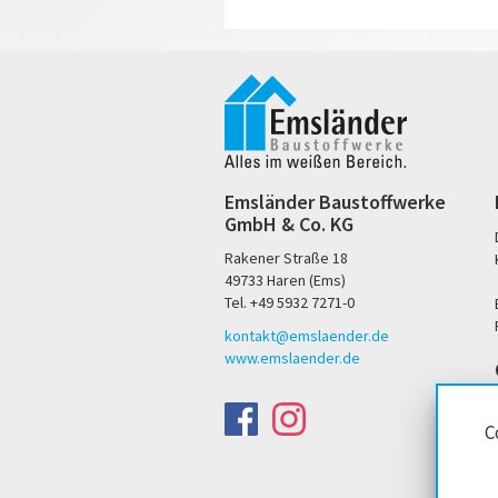
Emsländer Baustoffwerke
GmbH & Co. KG
Rakener Straße 18
49733 Haren (Ems)
Tel. +49 5932 7271-0
kontakt@emslaender.de
www.emslaender.de
C