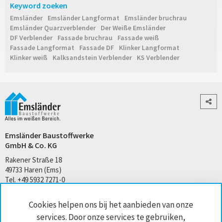
Keyword zoeken
Emsländer
Emsländer Langformat
Emsländer bruchrau
Emsländer Quarzverblender
Der Weiße Emsländer
DF Verblender
Fassade bruchrau
Fassade weiß
Fassade Langformat
Fassade DF
Klinker Langformat
Klinker weiß
Kalksandstein Verblender
KS Verblender
Emsländer Baustoffwerke
GmbH & Co. KG
Rakener Straße 18
49733 Haren (Ems)
Tel. +49 5932 7271-0
kontakt@emslaender.de
Cookies helpen ons bij het aanbieden van onze
www.emslaender.de
services. Door onze services te gebruiken,