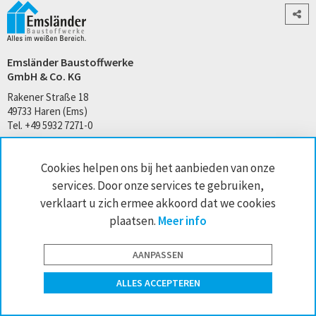
Emsländer Baustoffwerke
GmbH & Co. KG
Rakener Straße 18
49733 Haren (Ems)
Tel. +49 5932 7271-0
kontakt@emslaender.de
www.emslaender.de
Cookies helpen ons bij het aanbieden van onze
services. Door onze services te gebruiken,
verklaart u zich ermee akkoord dat we cookies
plaatsen.
Meer info
AGB
Privacy
Sitemap
Impressum
Cookie-instellingen
AANPASSEN
website by interface medien
ALLES ACCEPTEREN
Contact
Handelaars zoeken
Newsletter