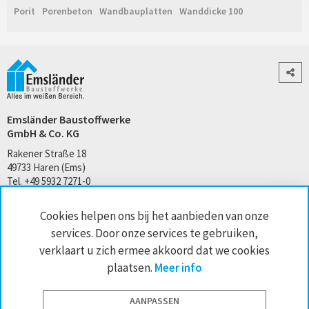
Porit
Porenbeton
Wandbauplatten
Wanddicke 100
Emsländer Baustoffwerke
GmbH & Co. KG
Rakener Straße 18
49733 Haren (Ems)
Tel. +49 5932 7271-0
kontakt@emslaender.de
Cookies helpen ons bij het aanbieden van onze
www.emslaender.de
services. Door onze services te gebruiken,
verklaart u zich ermee akkoord dat we cookies
plaatsen.
Meer info
AGB
Privacy
Sitemap
Impressum
Cookie-instellingen
AANPASSEN