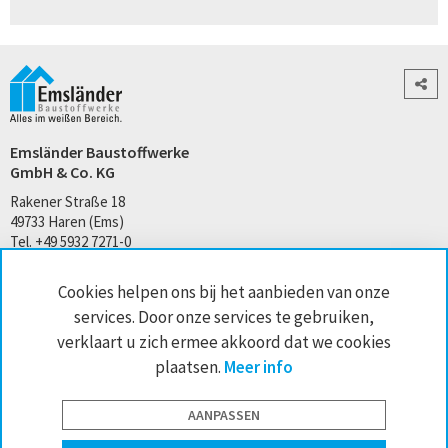
Emsländer Baustoffwerke
GmbH & Co. KG
Rakener Straße 18
49733 Haren (Ems)
Tel. +49 5932 7271-0
kontakt@emslaender.de
Cookies helpen ons bij het aanbieden van onze
www.emslaender.de
services. Door onze services te gebruiken,
verklaart u zich ermee akkoord dat we cookies
plaatsen.
Meer info
AGB
Privacy
Sitemap
Impressum
Cookie-instellingen
AANPASSEN
website by interface medien