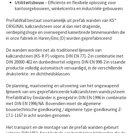
Utiliteitsbouw
– Efficiënte en flexibele oplossing voor
kantoorgebouwen, winkelcentra en industriële gebouwen.
PreFabWall bestaat voornamelijk uit prefab wanden van KS*
ORIGINAL kalkzandsteen voor al dan niet dragende,
verdiepingshoge en overwegend kamerbrede binnenwanden die
in onze fabriek in Haren/Ems (D) worden geprefabriceerd
De wanden worden net als traditioneel lijmwerk van
kalkzandsteen (KS-R P) volgens DIN EN 771-2 in combinatie met
DIN 20000-402 en dunbedmortel volgens DIN EN 998-2 in staande
productie volledig automatisch vervaardigd, in de verschillende
druksterkte- en dichtheidsklassen.
De planning, maatvoering en uitvoering van het ongewapend
lijmwerk van ons geprefabriceerde kalkzandsteen wandsysteem
PreFabWall by Emsländer is geregeld in DIN EN 1996 in combinatie
met DIN EN 1996/NA. Bovendien moet de algemene
bouwtechnische goedkeuring / algemene type-goedkeuring Z-
17.1-1167 in acht worden genomen.
Het transport en de montage van de prefab wanden gebeurt