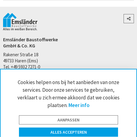
Emsländer Baustoffwerke
GmbH & Co. KG
Rakener Straße 18
49733 Haren (Ems)
Tel. +49 5932 7271-0
kontakt@emslaender.de
Cookies helpen ons bij het aanbieden van onze
www.emslaender.de
services. Door onze services te gebruiken,
verklaart u zich ermee akkoord dat we cookies
plaatsen.
Meer info
AGB
Privacy
Sitemap
Impressum
Cookie-instellingen
AANPASSEN
website by interface medien
ALLES ACCEPTEREN