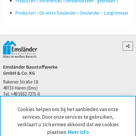
Producten » Referenties » verblendsteen - gebroken »
Producten » De witte Emsländer » Emsländer – Langformaat
Emsländer Baustoffwerke
GmbH & Co. KG
Rakener Straße 18
49733 Haren (Ems)
Tel. +49 5932 7271-0
kontakt@emslaender.de
Cookies helpen ons bij het aanbieden van onze
www.emslaender.de
services. Door onze services te gebruiken,
verklaart u zich ermee akkoord dat we cookies
plaatsen.
Meer info