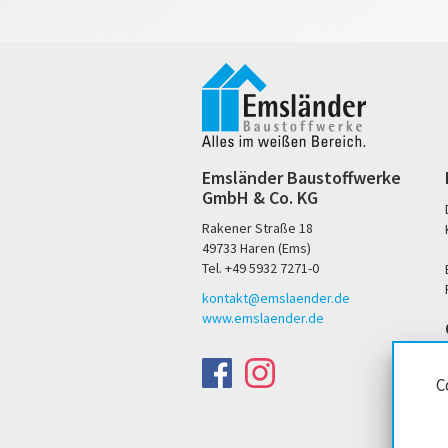
Emsländer Baustoffwerke
GmbH & Co. KG
Rakener Straße 18
49733 Haren (Ems)
Tel. +49 5932 7271-0
kontakt@emslaender.de
www.emslaender.de
C