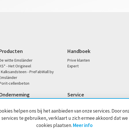
Producten
Handboek
De witte Emsländer
Prive klanten
KS* - Het Origineel
Expert
Kalksandsteen - PreFabWall by
Emsländer
Porit-cellenbeton
Onderneming
Service
Onze filosofie
Downloads
Sociale betrokkenheid
Kantoor- en servicetijden
ookies helpen ons bij het aanbieden van onze services. Door on
Historie
Handelaren zoeken
services te gebruiken, verklaart u zich ermee akkoord dat we
Dop / prestatieverklaringen
cookies plaatsen.
Meer info