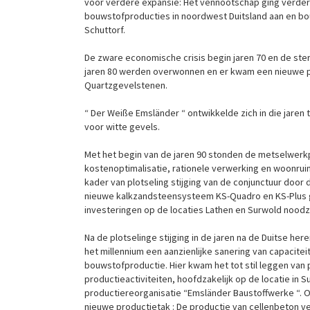
voor verdere expansie: Het vennootschap ging verde
bouwstofproducties in noordwest Duitsland aan en bou
Schuttorf.
De zware economische crisis begin jaren 70 en de st
jaren 80 werden overwonnen en er kwam een nieuwe p
Quartzgevelstenen.
“ Der Weiße Emsländer “ ontwikkelde zich in die jaren
voor witte gevels.
Met het begin van de jaren 90 stonden de metselwerk
kostenoptimalisatie, rationele verwerking en woonrui
kader van plotseling stijging van de conjunctuur door 
nieuwe kalkzandsteensysteem KS-Quadro en KS-Plus g
investeringen op de locaties Lathen en Surwold noodza
Na de plotselinge stijging in de jaren na de Duitse her
het millennium een aanzienlijke sanering van capacite
bouwstofproductie. Hier kwam het tot stil leggen van 
productieactiviteiten, hoofdzakelijk op de locatie in 
productiereorganisatie “Emsländer Baustoffwerke “. Oo
nieuwe productietak : De productie van cellenbeton 