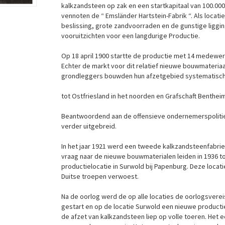
kalkzandsteen op zak en een startkapitaal van 100.00
vennoten de “ Emsländer Hartstein-Fabrik “. Als loca
beslissing, grote zandvoorraden en de gunstige liggi
vooruitzichten voor een langdurige Productie.
Op 18 april 1900 startte de productie met 14 medewer
Echter de markt voor dit relatief nieuwe bouwmateri
grondleggers bouwden hun afzetgebied systematisch 
tot Ostfriesland in het noorden en Grafschaft Bentheim
Beantwoordend aan de offensieve ondernemerspolit
verder uitgebreid.
In het jaar 1921 werd een tweede kalkzandsteenfabrie
vraag naar de nieuwe bouwmaterialen leiden in 1936 t
productielocatie in Surwold bij Papenburg. Deze locat
Duitse troepen verwoest.
Na de oorlog werd de op alle locaties de oorlogsvere
gestart en op de locatie Surwold een nieuwe product
de afzet van kalkzandsteen liep op volle toeren. H