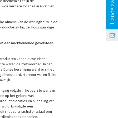
Handelaars zoeken
re deelnemingen in de
wde verdere locaties in Aurich en
erke afname van de woningbouw in de
roductietak bij, de hoogwaardige
 tot een marktleidende gevelsteen
producten voor nieuwe eisen :
mte waren de trefwoorden. In het
de Duitse hereniging werd er in het
eïnvesteerd. Hiervoor waren flinke
kelijk.
eniging volgde in het eerste jaar van
iten op het gebied van
productielocaties en bundeling van
Surwold. Er volgde een
k in deze crisistijd ontstaat een
verdiepingshoge panelen.