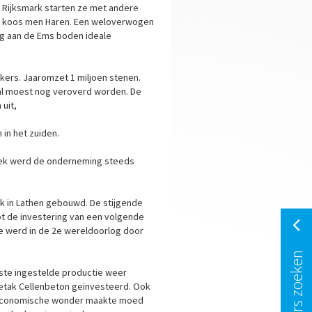
0 Rijksmark starten ze met andere
tie koos men Haren. Een weloverwogen
ng aan de Ems boden ideale
kers. Jaaromzet 1 miljoen stenen.
aal moest nog veroverd worden. De
uit,
 in het zuiden.
iek werd de onderneming steeds
k in Lathen gebouwd. De stijgende
ot de investering van een volgende
ie werd in de 2e wereldoorlog door
iste ingestelde productie weer
ietak Cellenbeton geïnvesteerd. Ook
et economische wonder maakte moed