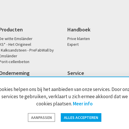
Producten
Handboek
De witte Emsländer
Prive klanten
KS* - Het Origineel
Expert
Kalksandsteen - PreFabWall by
Emsländer
Porit-cellenbeton
Onderneming
Service
Onze filosofie
Downloads
Sociale betrokkenheid
Kantoor- en servicetijden
ookies helpen ons bij het aanbieden van onze services. Door on
Historie
Handelaren zoeken
services te gebruiken, verklaart u zich ermee akkoord dat we
Dop / prestatieverklaringen
cookies plaatsen.
Meer info
mpressum
Cookie-instellingen
AANPASSEN
ALLES ACCEPTEREN