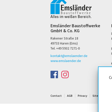
Emsländer Baustoffwerke
GmbH & Co. KG
Rakener Straße 18
49733 Haren (Ems)
Tel. +49 5932 7271-0
kontakt@emslaender.de
www.emslaender.de
C
Contact
AGB
Privacy
Sitemap
I