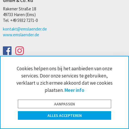
GmbH & Co. KG
Rakener Straße 18
49733 Haren (Ems)
Tel. +49 5932 7271-0
kontakt@emslaender.de
www.emslaender.de
AGB
Privacy
Sitemap
Impressum
Cookie-instellingen
Cookies helpen ons bij het aanbieden van onze
services. Door onze services te gebruiken,
website by interface medien
verklaart u zich ermee akkoord dat we cookies
plaatsen.
Meer info
AANPASSEN
ALLES ACCEPTEREN
Contact
Handelaars zoeken
Newsletter