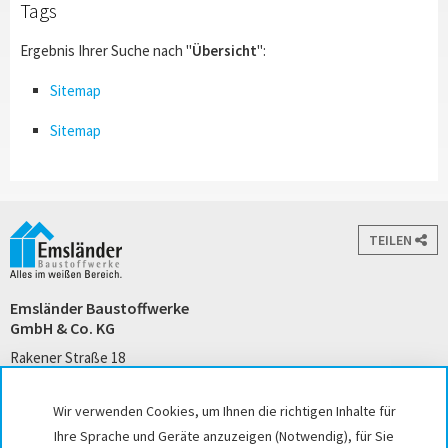
Tags
Ergebnis Ihrer Suche nach "
Übersicht
":
Sitemap
Sitemap
TEILEN
Emsländer Baustoffwerke
GmbH & Co. KG
Rakener Straße 18
49733 Haren (Ems)
Tel. +49 5932 7271-0
Wir verwenden Cookies, um Ihnen die richtigen Inhalte für
kontakt@emslaender.de
Ihre Sprache und Geräte anzuzeigen (Notwendig), für Sie
www.emslaender.de