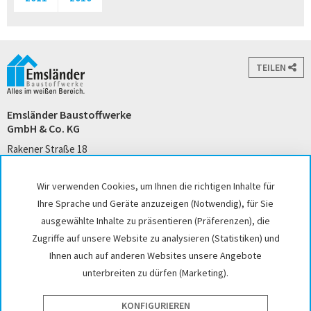
TEILEN
Emsländer Baustoffwerke
GmbH & Co. KG
Rakener Straße 18
49733 Haren (Ems)
Tel. +49 5932 7271-0
Wir verwenden Cookies, um Ihnen die richtigen Inhalte für
kontakt@emslaender.de
Ihre Sprache und Geräte anzuzeigen (Notwendig), für Sie
www.emslaender.de
ausgewählte Inhalte zu präsentieren (Präferenzen), die
Zugriffe auf unsere Website zu analysieren (Statistiken) und
Ihnen auch auf anderen Websites unsere Angebote
unterbreiten zu dürfen (Marketing).
AGB
Datenschutz
Sitemap
Impressum
Cookie-Einstellungen
Hinweisgeber
KONFIGURIEREN