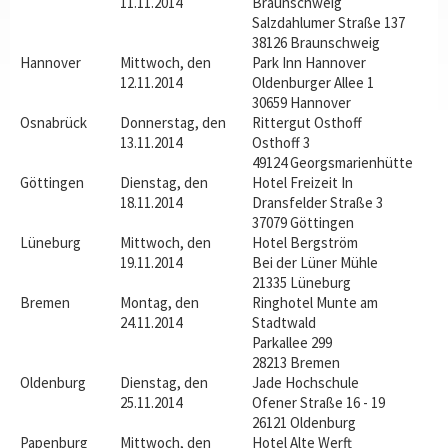
11.11.2014
Braunschweig
Salzdahlumer Straße 137
38126 Braunschweig
Hannover
Mittwoch, den
Park Inn Hannover
12.11.2014
Oldenburger Allee 1
30659 Hannover
Osnabrück
Donnerstag, den
Rittergut Osthoff
13.11.2014
Osthoff 3
49124 Georgsmarienhütte
Göttingen
Dienstag, den
Hotel Freizeit In
18.11.2014
Dransfelder Straße 3
37079 Göttingen
Lüneburg
Mittwoch, den
Hotel Bergström
19.11.2014
Bei der Lüner Mühle
21335 Lüneburg
Bremen
Montag, den
Ringhotel Munte am
24.11.2014
Stadtwald
Parkallee 299
28213 Bremen
Oldenburg
Dienstag, den
Jade Hochschule
25.11.2014
Ofener Straße 16 - 19
26121 Oldenburg
Papenburg
Mittwoch, den
Hotel Alte Werft