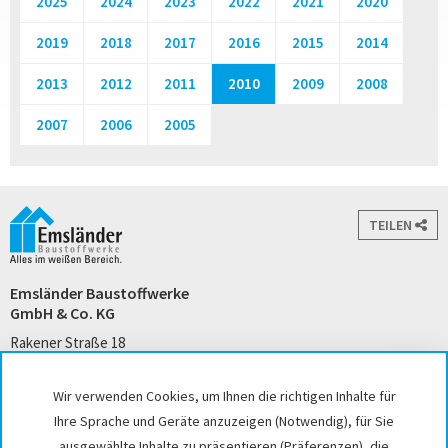
2025
2024
2023
2022
2021
2020
2019
2018
2017
2016
2015
2014
2013
2012
2011
2010
2009
2008
2007
2006
2005
TEILEN
Emsländer Baustoffwerke
GmbH & Co. KG
Rakener Straße 18
49733 Haren (Ems)
Tel. +49 5932 7271-0
Wir verwenden Cookies, um Ihnen die richtigen Inhalte für
kontakt@emslaender.de
Ihre Sprache und Geräte anzuzeigen (Notwendig), für Sie
www.emslaender.de
ausgewählte Inhalte zu präsentieren (Präferenzen), die