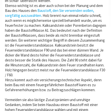
im Schlaf überrascht werden.
Ebenso wichtig ist es aber auch schon bei der Planung und dem
Bau des Hauses den
Baustoff, den Sie verwenden wollen,
sorgfältig auszuwählen
. Holz brennt nun einmal relativ schnell,
auch wenn es möglicherweise speziell behandelt wurde, um es
feuerfester zu machen. Kalksandstein oder Porenbeton dagegen
haben die Baustoffklasse A1. Das bedeutet nach der Definition
der Baustoffklassen, dass beide als nicht brennbar eingestuft
werden. Ein weiterer wichtiger Begriff in diesem Zusammenhang
ist die Feuerwiderstandsklasse. Kalksandstein besitzt die
Feuerwiderstandsklasse F90 und das bei einer dünnen Wand. Je
dicker die Wand desto höher die Feuerwiderstandsklasse und
desto besser die Statik des Hauses. Die Zahl 90 steht dabei für
die Minutenzahl, die Kalksandstein dem Feuer standhalten kann.
Holz hingegen besitzt meist nur die Feuerwiderstandsklasse F30
/ F60.
Hinzu kommt auch ein versicherungstechnischer Aspekt, denn
beim Bau mit einem feuergefährlichen Baustoff kann es zu
Gefahrenerhöhungen bzw. zu Beitragzuschlägen kommen.
Vermeiden sie also lästige Zusatzprämien und unruhige
Gedanken, indem Sie beim Hausbau einen Baustoff mit einer
hohen Feuerwiderstandsklasse wählen und mit einem