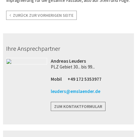
Imprägnierung für die gesamte Fassade; also auf Stein und Fuge.
ZURÜCK ZUR VORHERIGEN SEITE
Ihre Ansprechpartner
Andreas Leuders
PLZ Gebiet 30... bis 99...
Mobil
+49 172 5353977
leuders@emslaender.de
ZUM KONTAKTFORMULAR