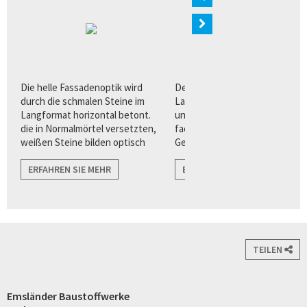
n
Die helle Fassadenoptik wird
Der Quarzverblender im
ur
durch die schmalen Steine im
Langformat bietet Architekten
Langformat horizontal betont.
und Planern eine Vielzahl von
die in Normalmörtel versetzten,
facettenreichen
weißen Steine bilden optisch
Gestaltungsvorteilen für eine
harmonische Übergänge zu
puristisch, klare
angrenzenden Flächen wie zu
ERFAHREN SIE MEHR
Fassadenarchitektur.
ERFAHREN SIE MEHR
Fenstern, und Türen.
TEILEN
Emsländer Baustoffwerke