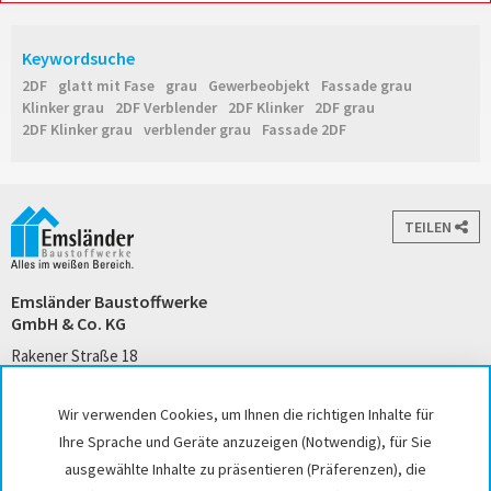
Keywordsuche
2DF
glatt mit Fase
grau
Gewerbeobjekt
Fassade grau
Klinker grau
2DF Verblender
2DF Klinker
2DF grau
2DF Klinker grau
verblender grau
Fassade 2DF
TEILEN
Emsländer Baustoffwerke
GmbH & Co. KG
Rakener Straße 18
49733 Haren (Ems)
Tel. +49 5932 7271-0
Wir verwenden Cookies, um Ihnen die richtigen Inhalte für
kontakt@emslaender.de
Ihre Sprache und Geräte anzuzeigen (Notwendig), für Sie
www.emslaender.de
ausgewählte Inhalte zu präsentieren (Präferenzen), die