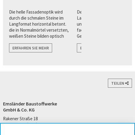
n
Die helle Fassadenoptik wird
Der Quarzverblender im
ur
durch die schmalen Steine im
Langformat bietet Architekten
Langformat horizontal betont.
und Planern eine Vielzahl von
die in Normalmörtel versetzten,
facettenreichen
weißen Steine bilden optisch
Gestaltungsvorteilen für eine
harmonische Übergänge zu
puristisch, klare
angrenzenden Flächen wie zu
ERFAHREN SIE MEHR
Fassadenarchitektur.
ERFAHREN SIE MEHR
Fenstern, und Türen.
TEILEN
Emsländer Baustoffwerke
GmbH & Co. KG
Rakener Straße 18
49733 Haren (Ems)
Tel. +49 5932 7271-0