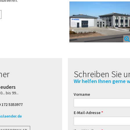
mbinieren.
ner
Schreiben Sie u
Wir helfen Ihnen gerne w
Leuders
.. bis 99...
Vorname
 172 5353977
E-Mail-Adresse
slaender.de