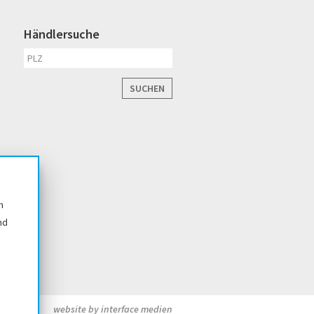
Händlersuche
SUCHEN
n
nd
website by interface medien