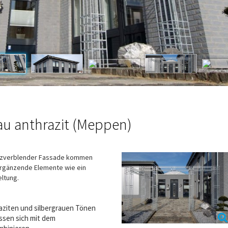
u anthrazit (Meppen)
arzverblender Fassade kommen
rgänzende Elemente wie ein
ltung.
aziten und silbergrauen Tönen
assen sich mit dem