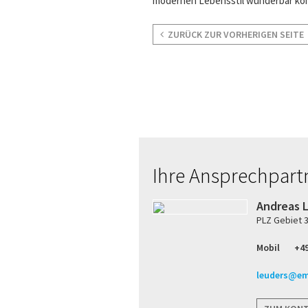
modernen Lebensstil
wunderbar
ko
ZURÜCK ZUR VORHERIGEN SEITE
Ihre Ansprechpart
Andreas 
PLZ Gebiet 30.
Mobil
+49
leuders@em