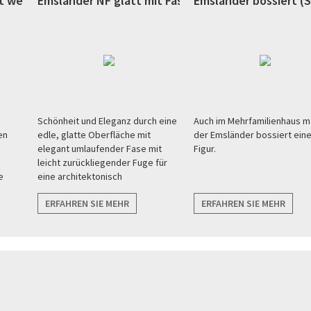
 weiß (Ahaus)
Emsländer NF glatt mit Fase weiß (Ibbenbüren)
Emsländer bossiert (
Schönheit und Eleganz durch eine
Auch im Mehrfamilienhaus m
en
edle, glatte Oberfläche mit
der Emsländer bossiert ein
n
elegant umlaufender Fase mit
Figur.
leicht zurückliegender Fuge für
e
eine architektonisch
wirkungsvolle Optik der Fassade.
ERFAHREN SIE MEHR
ERFAHREN SIE MEHR