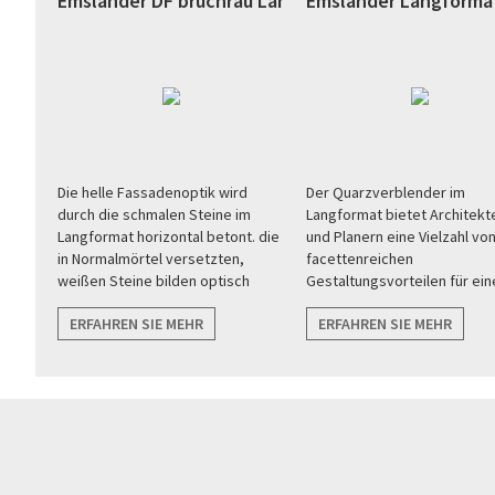
 anthrazit (Bremen)
Emsländer DF bruchrau Langformat weiß (Verl)
Emsländer Langformat
hen
Die helle Fassadenoptik wird
Der Quarzverblender im
gur
durch die schmalen Steine im
Langformat bietet Architekt
Langformat horizontal betont. die
und Planern eine Vielzahl vo
in Normalmörtel versetzten,
facettenreichen
weißen Steine bilden optisch
Gestaltungsvorteilen für ein
harmonische Übergänge zu
puristisch, klare
ERFAHREN SIE MEHR
ERFAHREN SIE MEHR
angrenzenden Flächen wie zu
Fassadenarchitektur.
Fenstern, und Türen.