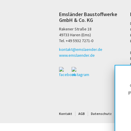
Emsländer Baustoffwerke
GmbH & Co. KG
Rakener Straße 18
49733 Haren (Ems)
Tel. +49 5932 7271-0
kontakt@emslaender.de
www.emslaender.de
(
Kontakt
AGB
Datenschutz
Sitema