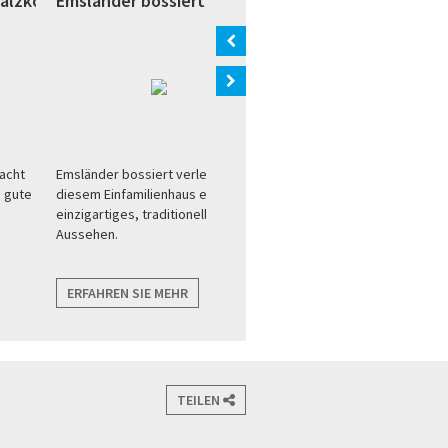
Salzkotten)
Emsländer bossiert (Marienfeld)
Emsländer bossiert (L
acht
Emsländer bossiert verleiht
Emsländer bossiert klassis
e gute
diesem Einfamilienhaus ein
schön
einzigartiges, traditionelles
Aussehen.
ERFAHREN SIE MEHR
ERFAHREN SIE MEHR
TEILEN