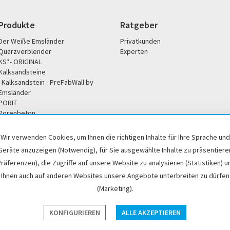
Produkte
Ratgeber
Der Weiße Emsländer
Privatkunden
Quarzverblender
Experten
KS*- ORIGINAL
Kalksandsteine
Kalksandstein - PreFabWall by
Emsländer
PORIT
Porenbeton
Unternehmen
Service
Wir verwenden Cookies, um Ihnen die richtigen Inhalte für Ihre Sprache und
Unsere Philosophie
Broschüren / Downloads
Geräte anzuzeigen (Notwendig), für Sie ausgewählte Inhalte zu präsentiere
Soziales Engagement
Büro- und Servicezeiten
Präferenzen), die Zugriffe auf unsere Website zu analysieren (Statistiken) u
Historisches
Händlersuche
Ihnen auch auf anderen Websites unsere Angebote unterbreiten zu dürfen
DoP / Leistungserklärung
(Marketing).
p
Impressum
Cookie-Einstellungen
Hinweisgeber
KONFIGURIEREN
ALLE AKZEPTIEREN