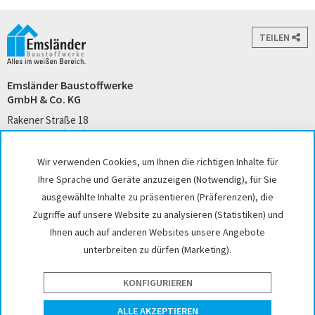
TEILEN
Emsländer Baustoffwerke
GmbH & Co. KG
Rakener Straße 18
49733 Haren (Ems)
Tel. +49 5932 7271-0
Wir verwenden Cookies, um Ihnen die richtigen Inhalte für
kontakt@emslaender.de
Ihre Sprache und Geräte anzuzeigen (Notwendig), für Sie
www.emslaender.de
ausgewählte Inhalte zu präsentieren (Präferenzen), die
Zugriffe auf unsere Website zu analysieren (Statistiken) und
Ihnen auch auf anderen Websites unsere Angebote
unterbreiten zu dürfen (Marketing).
AGB
Datenschutz
Sitemap
Impressum
Cookie-Einstellungen
Hinweisgeber
KONFIGURIEREN
website by interface medien
ALLE AKZEPTIEREN