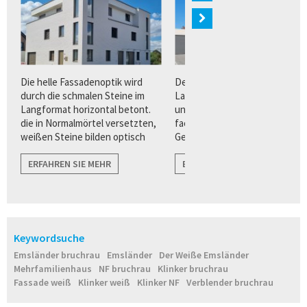
n
Die helle Fassadenoptik wird
Der Quarzverblender im
ur
durch die schmalen Steine im
Langformat bietet Architekten
Langformat horizontal betont.
und Planern eine Vielzahl von
die in Normalmörtel versetzten,
facettenreichen
weißen Steine bilden optisch
Gestaltungsvorteilen für eine
harmonische Übergänge zu
puristisch, klare
angrenzenden Flächen wie zu
ERFAHREN SIE MEHR
Fassadenarchitektur.
ERFAHREN SIE MEHR
Fenstern, und Türen.
Keywordsuche
Emsländer bruchrau
Emsländer
Der Weiße Emsländer
Mehrfamilienhaus
NF bruchrau
Klinker bruchrau
Fassade weiß
Klinker weiß
Klinker NF
Verblender bruchrau