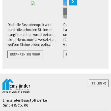
n
Die helle Fassadenoptik wird
Der Quarzverblender im
ur
durch die schmalen Steine im
Langformat bietet Architekten
Langformat horizontal betont.
und Planern eine Vielzahl von
die in Normalmörtel versetzten,
facettenreichen
weißen Steine bilden optisch
Gestaltungsvorteilen für eine
harmonische Übergänge zu
puristisch, klare
angrenzenden Flächen wie zu
ERFAHREN SIE MEHR
Fassadenarchitektur.
ERFAHREN SIE MEHR
Fenstern, und Türen.
TEILEN
Emsländer Baustoffwerke
GmbH & Co. KG