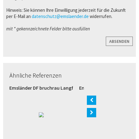
Hinweis: Sie können Ihre Einwilligung jederzeit für die Zukunft
per E-Mail an
datenschutz@emslaender.de
widerrufen.
mit * gekennzeichnete Felder bitte ausfüllen
ABSENDEN
Ähnliche Referenzen
razit (Bremen)
Emsländer DF bruchrau Langformat weiß (Verl)
Emsländer Langformat wei