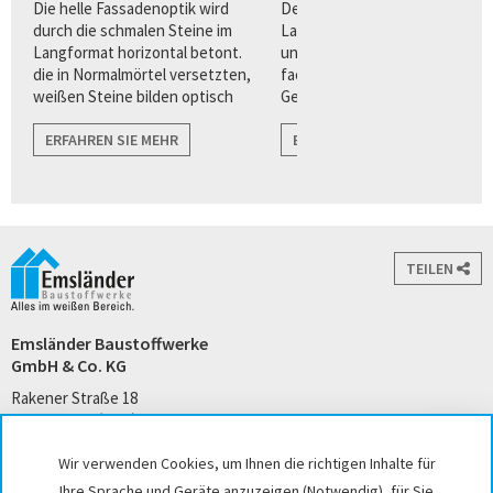
n
Die helle Fassadenoptik wird
Der Quarzverblender im
ur
durch die schmalen Steine im
Langformat bietet Architekten
Langformat horizontal betont.
und Planern eine Vielzahl von
die in Normalmörtel versetzten,
facettenreichen
weißen Steine bilden optisch
Gestaltungsvorteilen für eine
harmonische Übergänge zu
puristisch, klare
angrenzenden Flächen wie zu
ERFAHREN SIE MEHR
Fassadenarchitektur.
ERFAHREN SIE MEHR
Fenstern, und Türen.
TEILEN
Emsländer Baustoffwerke
GmbH & Co. KG
Rakener Straße 18
49733 Haren (Ems)
Tel. +49 5932 7271-0
Wir verwenden Cookies, um Ihnen die richtigen Inhalte für
kontakt@emslaender.de
Ihre Sprache und Geräte anzuzeigen (Notwendig), für Sie