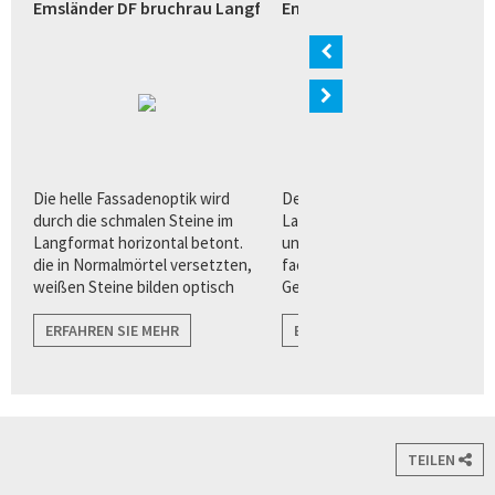
razit (Bremen)
Emsländer DF bruchrau Langformat weiß (Verl)
Emsländer Langformat wei
n
Die helle Fassadenoptik wird
Der Quarzverblender im
ur
durch die schmalen Steine im
Langformat bietet Architekten
Langformat horizontal betont.
und Planern eine Vielzahl von
die in Normalmörtel versetzten,
facettenreichen
weißen Steine bilden optisch
Gestaltungsvorteilen für eine
harmonische Übergänge zu
puristisch, klare
angrenzenden Flächen wie zu
ERFAHREN SIE MEHR
Fassadenarchitektur.
ERFAHREN SIE MEHR
Fenstern, und Türen.
TEILEN