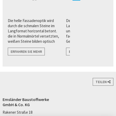
n
Die helle Fassadenoptik wird
Der Quarzverblender im
ur
durch die schmalen Steine im
Langformat bietet Architekten
Langformat horizontal betont.
und Planern eine Vielzahl von
die in Normalmörtel versetzten,
facettenreichen
weißen Steine bilden optisch
Gestaltungsvorteilen für eine
harmonische Übergänge zu
puristisch, klare
angrenzenden Flächen wie zu
ERFAHREN SIE MEHR
Fassadenarchitektur.
ERFAHREN SIE MEHR
Fenstern, und Türen.
TEILEN
Emsländer Baustoffwerke
GmbH & Co. KG
Rakener Straße 18