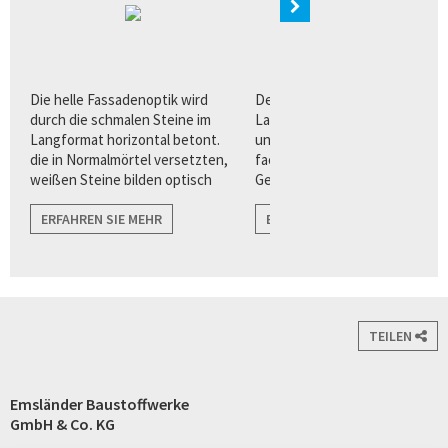
n
Die helle Fassadenoptik wird
Der Quarzverblender im
ur
durch die schmalen Steine im
Langformat bietet Architekten
Langformat horizontal betont.
und Planern eine Vielzahl von
die in Normalmörtel versetzten,
facettenreichen
weißen Steine bilden optisch
Gestaltungsvorteilen für eine
harmonische Übergänge zu
puristisch, klare
angrenzenden Flächen wie zu
ERFAHREN SIE MEHR
Fassadenarchitektur.
ERFAHREN SIE MEHR
Fenstern, und Türen.
TEILEN
Emsländer Baustoffwerke
GmbH & Co. KG