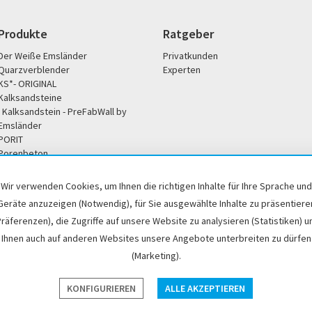
Produkte
Ratgeber
Der Weiße Emsländer
Privatkunden
Quarzverblender
Experten
KS*- ORIGINAL
Kalksandsteine
Kalksandstein - PreFabWall by
Emsländer
PORIT
Porenbeton
Unternehmen
Service
Wir verwenden Cookies, um Ihnen die richtigen Inhalte für Ihre Sprache und
Unsere Philosophie
Broschüren / Downloads
Geräte anzuzeigen (Notwendig), für Sie ausgewählte Inhalte zu präsentiere
Soziales Engagement
Büro- und Servicezeiten
Präferenzen), die Zugriffe auf unsere Website zu analysieren (Statistiken) u
Historisches
Händlersuche
Ihnen auch auf anderen Websites unsere Angebote unterbreiten zu dürfen
DoP / Leistungserklärung
(Marketing).
p
Impressum
Cookie-Einstellungen
Hinweisgeber
KONFIGURIEREN
ALLE AKZEPTIEREN