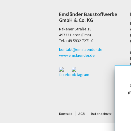
Emsländer Baustoffwerke
GmbH & Co. KG
Rakener Straße 18
49733 Haren (Ems)
Tel. +49 5932 7271-0
kontakt@emslaender.de
www.emslaender.de
(
Kontakt
AGB
Datenschutz
Sitema