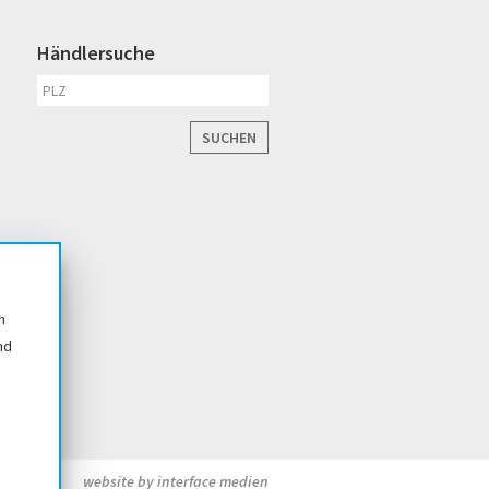
Händlersuche
SUCHEN
n
nd
website by interface medien