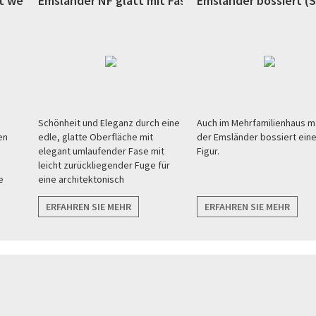
 weiß (Ahaus)
Emsländer NF glatt mit Fase weiß (Ibbenbüren)
Emsländer bossiert (
Schönheit und Eleganz durch eine
Auch im Mehrfamilienhaus m
en
edle, glatte Oberfläche mit
der Emsländer bossiert ein
n
elegant umlaufender Fase mit
Figur.
leicht zurückliegender Fuge für
e
eine architektonisch
wirkungsvolle Optik der Fassade.
ERFAHREN SIE MEHR
ERFAHREN SIE MEHR