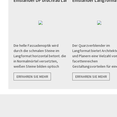
 anthrazit (Bremen)
Emsländer DF bruchrau Langformat weiß (Verl)
Emsländer Langformat
hen
Die helle Fassadenoptik wird
Der Quarzverblender im
gur
durch die schmalen Steine im
Langformat bietet Architekt
Langformat horizontal betont. die
und Planern eine Vielzahl vo
in Normalmörtel versetzten,
facettenreichen
weißen Steine bilden optisch
Gestaltungsvorteilen für ein
harmonische Übergänge zu
puristisch, klare
ERFAHREN SIE MEHR
ERFAHREN SIE MEHR
angrenzenden Flächen wie zu
Fassadenarchitektur.
Fenstern, und Türen.