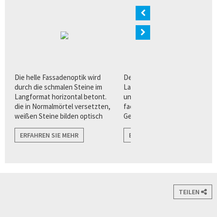
n
Die helle Fassadenoptik wird
Der Quarzverblender im
ur
durch die schmalen Steine im
Langformat bietet Architekten
Langformat horizontal betont.
und Planern eine Vielzahl von
die in Normalmörtel versetzten,
facettenreichen
weißen Steine bilden optisch
Gestaltungsvorteilen für eine
harmonische Übergänge zu
puristisch, klare
angrenzenden Flächen wie zu
ERFAHREN SIE MEHR
Fassadenarchitektur.
ERFAHREN SIE MEHR
Fenstern, und Türen.
TEILEN