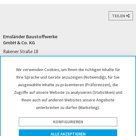
TEILEN
Emsländer Baustoffwerke
GmbH & Co. KG
Rakener Straße 18
49733 Haren (Ems)
Tel. +49 5932 7271-0
Wir verwenden Cookies, um Ihnen die richtigen Inhalte für
kontakt@emslaender.de
Ihre Sprache und Geräte anzuzeigen (Notwendig), für Sie
www.emslaender.de
ausgewählte Inhalte zu präsentieren (Präferenzen), die
Zugriffe auf unsere Website zu analysieren (Statistiken) und
Ihnen auch auf anderen Websites unsere Angebote
unterbreiten zu dürfen (Marketing).
AGB
Datenschutz
Sitemap
Impressum
Cookie-Einstellungen
Hinweisgeber
KONFIGURIEREN
website by interface medien
ALLE AKZEPTIEREN