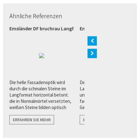
Ähnliche Referenzen
razit (Bremen)
Emsländer DF bruchrau Langformat weiß (Verl)
Emsländer Langformat wei
n
Die helle Fassadenoptik wird
Der Quarzverblender im
ur
durch die schmalen Steine im
Langformat bietet Architekten
Langformat horizontal betont.
und Planern eine Vielzahl von
die in Normalmörtel versetzten,
facettenreichen
weißen Steine bilden optisch
Gestaltungsvorteilen für eine
harmonische Übergänge zu
puristisch, klare
angrenzenden Flächen wie zu
ERFAHREN SIE MEHR
Fassadenarchitektur.
ERFAHREN SIE MEHR
Fenstern, und Türen.