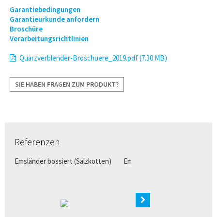
Garantiebedingungen
Garantieurkunde anfordern
Broschüre
Verarbeitungsrichtlinien
Quarzverblender-Broschuere_2019.pdf (7.30 MB)
SIE HABEN FRAGEN ZUM PRODUKT?
Referenzen
Emsländer bossiert (Salzkotten)
Emsländer 2DF glatt mit Fase g