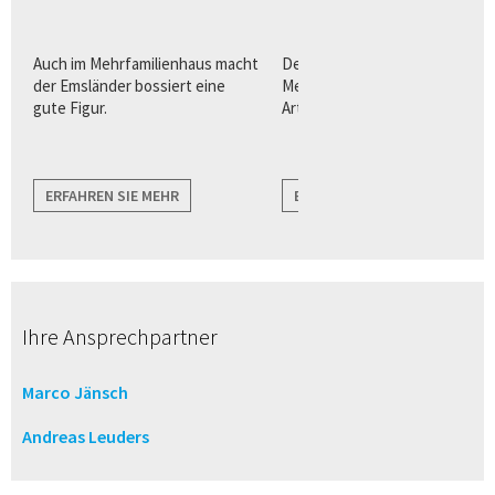
Auch im Mehrfamilienhaus macht
Der optimale Stein für größere
der Emsländer bossiert eine
Mehrfamilienhäuser sowie jed
gute Figur.
Art von Gewerbeobjekten.
ERFAHREN SIE MEHR
ERFAHREN SIE MEHR
Ihre Ansprechpartner
Marco Jänsch
Andreas Leuders