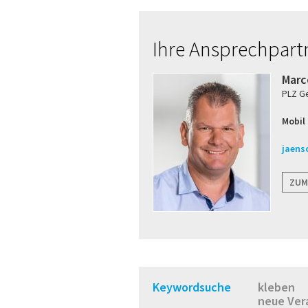
Ihre Ansprechpart
Marc
PLZ Geb
Mobil
jaens
ZUM
Keywordsuche
kleben
neue Ver