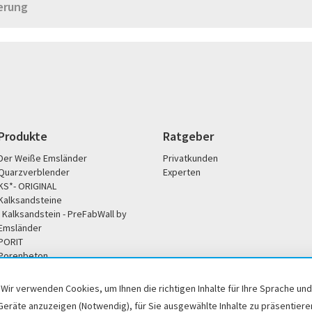
erung
Produkte
Ratgeber
Der Weiße Emsländer
Privatkunden
Quarzverblender
Experten
KS*- ORIGINAL
Kalksandsteine
Kalksandstein - PreFabWall by
Emsländer
PORIT
Porenbeton
Unternehmen
Service
Wir verwenden Cookies, um Ihnen die richtigen Inhalte für Ihre Sprache und
Unsere Philosophie
Broschüren / Downloads
Geräte anzuzeigen (Notwendig), für Sie ausgewählte Inhalte zu präsentiere