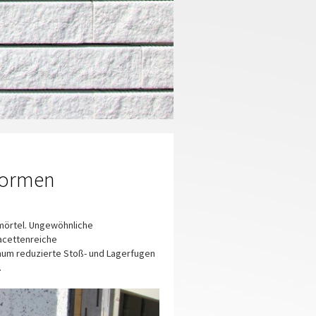
sformen
mörtel.
Ungewöhnliche
acettenreiche
mum reduzierte Stoß- und Lagerfugen
.