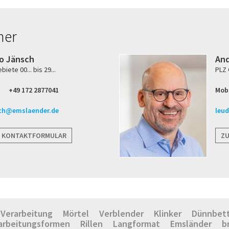
ner
o Jänsch
And
iete 00... bis 29...
PLZ G
+49 172 2877041
Mobi
ch@emslaender.de
leu
 KONTAKTFORMULAR
Z
Verarbeitung
Mörtel
Verblender
Klinker
Dünnbet
arbeitungsformen
Rillen
Langformat
Emsländer
b