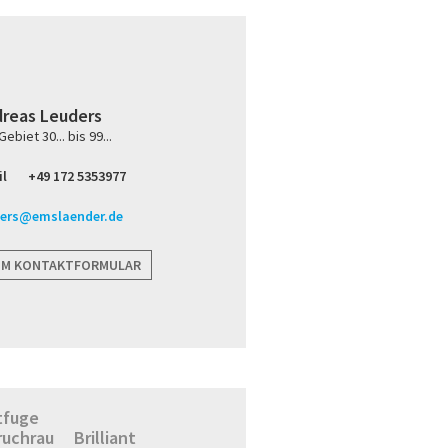
reas Leuders
ebiet 30... bis 99...
l
+49 172 5353977
ders@emslaender.de
UM KONTAKTFORMULAR
tfuge
ruchrau
Brilliant