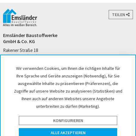
TEILEN
Emsländer Baustoffwerke
GmbH & Co. KG
Rakener Straße 18
49733 Haren (Ems)
Tel. +49 5932 7271-0
Wir verwenden Cookies, um Ihnen die richtigen Inhalte für
kontakt@emslaender.de
Ihre Sprache und Geräte anzuzeigen (Notwendig), für Sie
www.emslaender.de
ausgewählte Inhalte zu präsentieren (Präferenzen), die
Zugriffe auf unsere Website zu analysieren (Statistiken) und
Ihnen auch auf anderen Websites unsere Angebote
unterbreiten zu dürfen (Marketing).
AGB
Datenschutz
Sitemap
Impressum
Cookie-Einstellungen
Hinweisgeber
KONFIGURIEREN
website by interface medien
ALLE AKZEPTIEREN