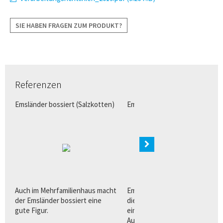
SIE HABEN FRAGEN ZUM PRODUKT?
Referenzen
Emsländer bossiert (Salzkotten)
Emsländer bossiert (Marienfeld
Auch im Mehrfamilienhaus macht
Emsländer bossiert verleiht
der Emsländer bossiert eine
diesem Einfamilienhaus ein
gute Figur.
einzigartiges, traditionelles
Aussehen.