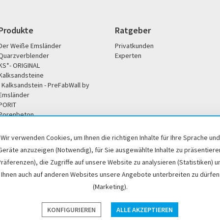
Produkte
Ratgeber
Der Weiße Emsländer
Privatkunden
Quarzverblender
Experten
KS*- ORIGINAL
Kalksandsteine
Kalksandstein - PreFabWall by
Emsländer
PORIT
Porenbeton
Unternehmen
Service
Wir verwenden Cookies, um Ihnen die richtigen Inhalte für Ihre Sprache und
Unsere Philosophie
Broschüren / Downloads
Geräte anzuzeigen (Notwendig), für Sie ausgewählte Inhalte zu präsentiere
Soziales Engagement
Büro- und Servicezeiten
Präferenzen), die Zugriffe auf unsere Website zu analysieren (Statistiken) u
Historisches
Händlersuche
Ihnen auch auf anderen Websites unsere Angebote unterbreiten zu dürfen
DoP / Leistungserklärung
(Marketing).
p
Impressum
Cookie-Einstellungen
Hinweisgeber
KONFIGURIEREN
ALLE AKZEPTIEREN