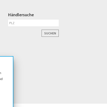
Händlersuche
SUCHEN
n
nd