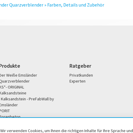
der Quarzverblender » Farben, Details und Zubehör
Produkte
Ratgeber
Der Weiße Emsländer
Privatkunden
Quarzverblender
Experten
KS*- ORIGINAL
Kalksandsteine
Kalksandstein - PreFabWall by
Emsländer
PORIT
Porenbeton
Unternehmen
Service
Wir verwenden Cookies, um Ihnen die richtigen Inhalte für Ihre Sprache und