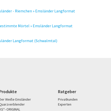
sländer - Riemchen » Emsländer Langformat
gestimmte Mörtel » Emsländer Langformat
sländer Langformat (Schwalmtal)
Produkte
Ratgeber
Der Weiße Emsländer
Privatkunden
Quarzverblender
Experten
KS*- ORIGINAL