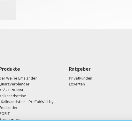
Produkte
Ratgeber
Der Weiße Emsländer
Privatkunden
Quarzverblender
Experten
KS*- ORIGINAL
Kalksandsteine
Kalksandstein - PreFabWall by
Emsländer
PORIT
Porenbeton
Unternehmen
Service